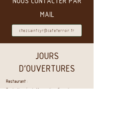
NOUS CONTACTER PAR
MAIL
chezsaintcyr@cafeterroir.fr
JOURS
D'OUVERTURES
Restaurant
:
Toute l'année du Mercredi au Samedi
Midi et soir
Bar à Vin :
Toute l'année du Mercredi au Samedi
À partir de 18h30.